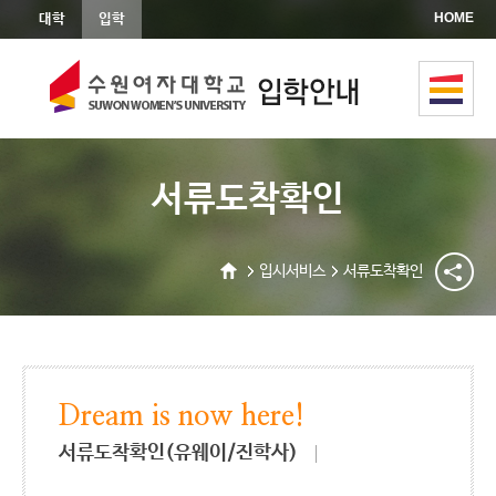
상단메뉴바로가기
본문바로가기
HOME
대학
입학
서류도착확인
입시서비스
서류도착확인
Dream is now here!
서류도착확인(유웨이/진학사)